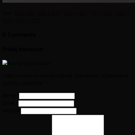
Size:
150 × 150
|
300 × 169
|
750 × 422
|
750 × 422
|
360 ×
240
|
1280 × 720
0 Comments
Pridaj komentár
Vaša e-mailová adresa nebude zverejnená.
Vyžadované
polia sú označené
*
Name
*
Email
*
Website