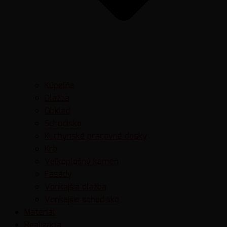
Kúpeľňa
Dlažba
Obklad
Schodisko
Kuchynské pracovné dosky
Krb
Veľkoplošný kameň
Fasády
Vonkajšia dlažba
Vonkajšie schodisko
Materiál
Realizácia