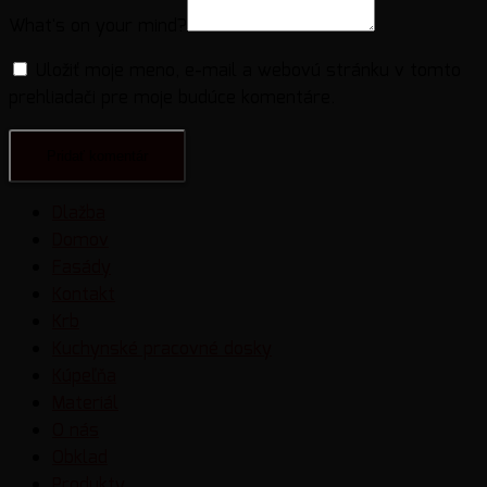
What's on your mind?
Uložiť moje meno, e-mail a webovú stránku v tomto
prehliadači pre moje budúce komentáre.
Dlažba
Domov
Fasády
Kontakt
Krb
Kuchynské pracovné dosky
Kúpeľňa
Materiál
O nás
Obklad
Produkty